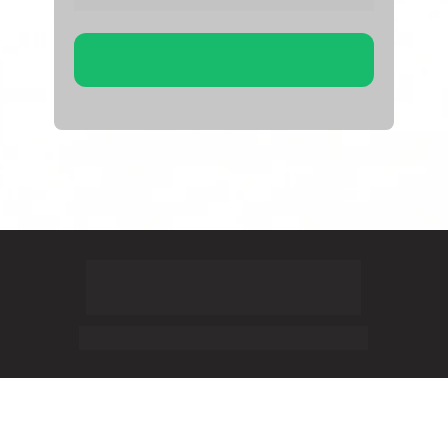
Cadastrar
Encontros Diários com William Sanches — escritor, terapeuta 
transpessoal e pesquisador da consciência — desenvolvida 
como expressão de seu propósito de auxiliar pessoas a 
despertarem seu poder interior, curarem bloqueios 
emocionais e viverem na vibração da manifestação acelerada.
© 2025 – CNPJ 18.694.811/0001-03
Crescer Você LTDA • Todos os direitos reservados.