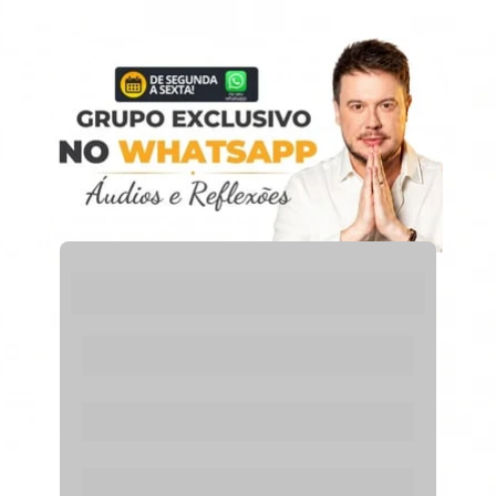
Preencha os dados abaixo para
receber os áudios e reflexões diariamente.